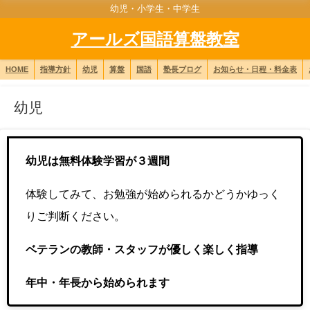
幼児・小学生・中学生
アールズ国語算盤教室
HOME
指導方針
幼児
算盤
国語
塾長ブログ
お知らせ・日程・料金表
幼児
幼児は無料体験学習が３週間
体験してみて、お勉強が始められるかどうかゆっく
りご判断ください。
ベテランの教師・スタッフが優しく楽しく指導
年中・年長から始められます