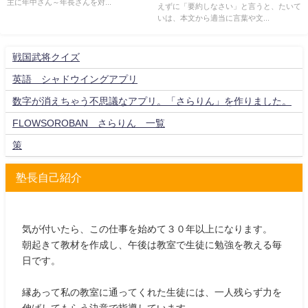
主に年中さん～年長さんを対...
えずに「要約しなさい」と言うと、たいて
いは、本文から適当に言葉や文...
戦国武将クイズ
英語 シャドウイングアプリ
数字が消えちゃう不思議なアプリ。「さらりん」を作りました。
FLOWSOROBAN さらりん 一覧
策
塾長自己紹介
気が付いたら、この仕事を始めて３０年以上になります。
朝起きて教材を作成し、午後は教室で生徒に勉強を教える毎
日です。
縁あって私の教室に通ってくれた生徒には、一人残らず力を