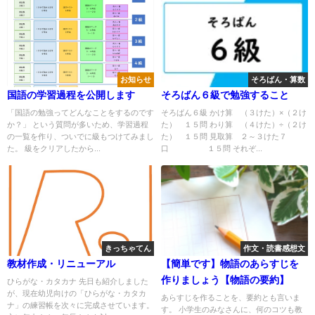
お知らせ
そろばん・算数
国語の学習過程を公開します
そろばん６級で勉強すること
「国語の勉強ってどんなことをするのです
そろばん６級 かけ算 （３けた）×（２け
か？」 という質問が多いため、学習過程
た） １５問 わり算 （４けた）÷（２け
の一覧を作り、ついでに級もつけてみまし
た） １５問 見取算 ２～３けた７
た。 級をクリアしたから...
口 １５問 それぞ...
きっちゃてん
作文・読書感想文
教材作成・リニューアル
【簡単です】物語のあらすじを
作りましょう【物語の要約】
ひらがな・カタカナ 先日も紹介しました
が、現在幼児向けの「ひらがな・カタカ
あらすじを作ることを、要約とも言いま
ナ」の練習帳を次々に完成させています。
す。 小学生のみなさんに、何のコツも教