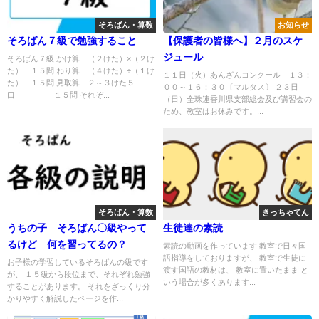
そろばん・算数
お知らせ
そろばん７級で勉強すること
【保護者の皆様へ】２月のスケ
ジュール
そろばん７級 かけ算 （２けた）×（２け
た） １５問 わり算 （４けた）÷（１け
１１日（火）あんざんコンクール １３：
た） １５問 見取算 ２～３けた５
００～１６：３０〔マルタス〕 ２３日
口 １５問 それぞ...
（日）全珠連香川県支部総会及び講習会の
ため、教室はお休みです。...
そろばん・算数
きっちゃてん
うちの子 そろばん〇級やって
生徒達の素読
るけど 何を習ってるの？
素読の動画を作っています 教室で日々国
語指導をしておりますが、 教室で生徒に
お子様の学習しているそろばんの級です
渡す国語の教材は、 教室に置いたまま と
が、 １５級から段位まで、それぞれ勉強
いう場合が多くあります...
することがあります。 それをざっくり分
かりやすく解説したページを作...