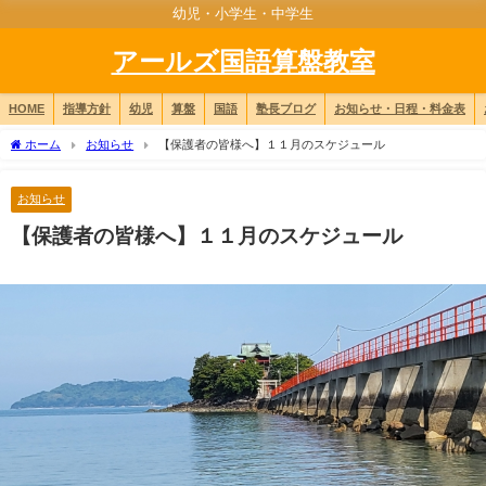
幼児・小学生・中学生
アールズ国語算盤教室
HOME
指導方針
幼児
算盤
国語
塾長ブログ
お知らせ・日程・料金表
ホーム
お知らせ
【保護者の皆様へ】１１月のスケジュール
お知らせ
【保護者の皆様へ】１１月のスケジュール