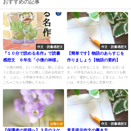
おすすめの記事
作文・読書感想文
作文・読書感想文
『１０分で読める名作』で読書
【簡単です】物語のあらすじを
感想文 ６年生「小僧の神様」
作りましょう【物語の要約】
「小僧の神様」という作品は、難しく読も
あらすじを作ることを、要約とも言いま
うと思えばいくらでも難しく読める作品で
す。 小学生のみなさんに、何のコツも教
す。 しかし、小学校６年生に大正時代の
えずに「要約しなさい」と言うと、たいて
ごちゃごちゃを理解してもら...
いは、本文から適当に言葉や文...
お知らせ
作文・読書感想文
【保護者の皆様へ】３月のスケ
意見提示作文の書き方