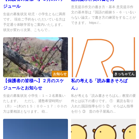
ジュール
意見提示作文の書き方・基本 意見提示作
文の基本形は『国語の鍛錬５－６・いるい
生徒の募集状況 幼児・小学生ともに満席
らない論文』で書き方の練習をすることが
です。 現在ご予約をいただいている方は
できます。 https:/...
予定通り体験学習をご案内いたします。
状況が変わり次第、こちらで...
お知らせ
きっちゃてん
【保護者の皆様へ】２月のスケ
私の考える「読み書きそろば
ジュールとお知らせ
ん」
生徒の募集状況 小学生：１～２名募集い
私が考える「読み書きそろばん」教室の要
たします。 ただし、通塾希望時間が
件とは以下の通りです。 ① 素読を取り
（月）～(木)の１５：００～１７：００の
入れた国語指導を行う ② そろばん指導
方は要相談となります。 幼...
を行う ③ 昔の寺子屋風の...