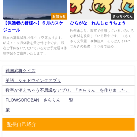
お知らせ
きっちゃてん
【保護者の皆様へ】６月のスケ
ひらがな れんしゅうちょう
ジュール
昨年末より、教室で使用しているいろいろ
な教材を改良している最中です。 （さく
現在の募集状況 小学生：空席あります。
さく文章題・令和往来・そろばんイロハ・
幼児：１ヶ月体験を受け付け中です。 現
つみきの基礎・１０分で読め...
在ご予約をいただいている方は予定通り体
験学習をご案内いたします...
戦国武将クイズ
英語 シャドウイングアプリ
数字が消えちゃう不思議なアプリ。「さらりん」を作りました。
FLOWSOROBAN さらりん 一覧
策
塾長自己紹介