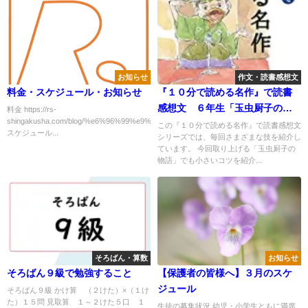
お知らせ
作文・読書感想文
料金・スケジュール・お知らせ
『１０分で読める名作』で読書
感想文 ６年生「玉虫厨子の物
料金 https://rs-
shingakusha.com/blog/%e6%96%99%e9%87%91%e8%a1%a8/
語」
この『１０分で読める名作』で読書感想文
スケジュール...
シリーズでは、毎回さまざまな技を紹介し
ています。 今回取り上げる「玉虫厨子の
物語」でも小さいコツを紹介...
そろばん・算数
お知らせ
そろばん９級で勉強すること
【保護者の皆様へ】３月のスケ
ジュール
そろばん９級 かけ算 （２けた）×（１け
た）１５問 見取算 １～２けた５口 １
生徒の募集状況 幼児・小学生ともに満席