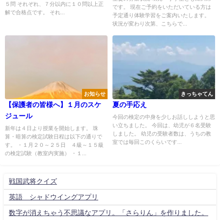
５問 それぞれ、７分以内に１０問以上正
です。 現在ご予約をいただいている方は
解で合格点です。 それ...
予定通り体験学習をご案内いたします。
状況が変わり次第、こちらで...
お知らせ
きっちゃてん
【保護者の皆様へ】１月のスケ
夏の手応え
ジュール
今回の検定の中身を少しお話ししようと思
い立ちました。 今回は、幼児が６名受験
新年は４日より授業を開始します。 珠
しました。 幼児の受験者数は、うちの教
算・暗算の検定試験日程は以下の通りで
室では毎回このくらいです...
す。 ・１月２０～２５日 ４級～１５級
の検定試験（教室内実施） ・１...
戦国武将クイズ
英語 シャドウイングアプリ
数字が消えちゃう不思議なアプリ。「さらりん」を作りました。