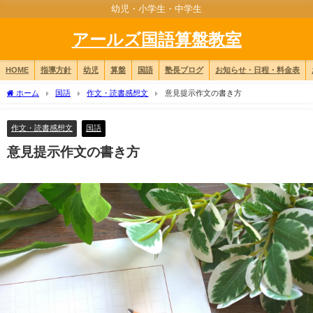
幼児・小学生・中学生
アールズ国語算盤教室
HOME
指導方針
幼児
算盤
国語
塾長ブログ
お知らせ・日程・料金表
ホーム
国語
作文・読書感想文
意見提示作文の書き方
作文・読書感想文
国語
意見提示作文の書き方