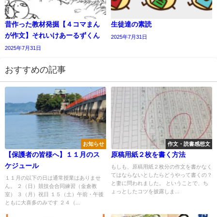
昔作った教材発掘【４コマまん
生徒達の素読
が作文】それいけあーるずくん
2025年7月31日
2025年7月31日
おすすめの記事
お知らせ
作文・読書感想文
【保護者の皆様へ】１１月のス
原稿用紙２枚を書く方法
ケジュール
もしも、原稿用紙２枚分の作文を書かなく
てはならないとしたらどうやって書くの？
１１月の以下の日は通常授業はありませ
と妻に問われました。 ということで、ち
ん。 ２（日）競技会合同練習（金倉教
ょっとしたコツを披露しま...
室） ３（月）祝日 １５（土）午前・午後
ともに大喜多のみです ２４（...